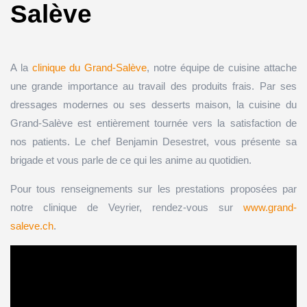
Salève
A la
clinique du Grand-Salève
, notre équipe de cuisine attache
une grande importance au travail des produits frais. Par ses
dressages modernes ou ses desserts maison, la cuisine du
Grand-Salève est entièrement tournée vers la satisfaction de
nos patients. Le chef Benjamin Desestret, vous présente sa
brigade et vous parle de ce qui les anime au quotidien.
Pour tous renseignements sur les prestations proposées par
notre clinique de Veyrier, rendez-vous sur
www.grand-
saleve.ch
.