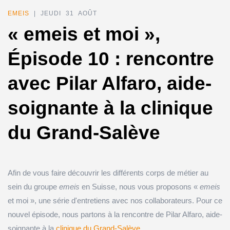
EMEIS
| JEUDI 31 AOÛT
« emeis et moi »,
Épisode 10 : rencontre
avec Pilar Alfaro, aide-
soignante à la clinique
du Grand-Salève
Afin de vous faire découvrir les différents corps de métier au
sein du groupe
emeis
en Suisse, nous vous proposons «
emeis
et moi », une série d'entretiens avec nos collaborateurs. Pour ce
nouvel épisode, nous partons à la rencontre de Pilar Alfaro, aide-
soignante à la
clinique du Grand-Salève
.