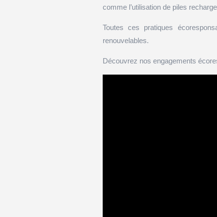
comme l’utilisation de piles recha
Toutes ces pratiques écorespons
renouvelables.
Découvrez nos engagements écoresp