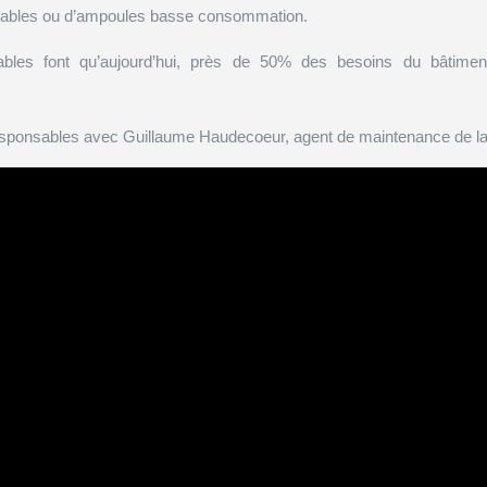
rgeables ou d’ampoules basse consommation.
ables font qu’aujourd’hui, près de 50% des besoins du bâtimen
onsables avec Guillaume Haudecoeur, agent de maintenance de la 