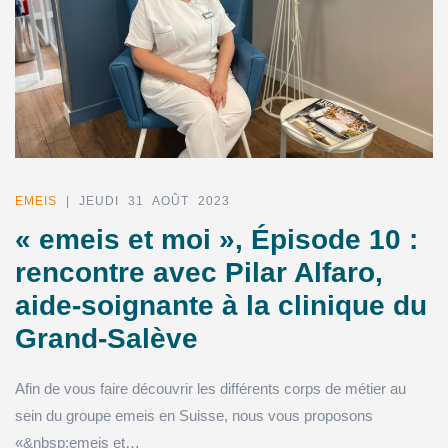
EMEIS
| JEUDI 31 AOÛT 2023
« emeis et moi », Épisode 10 :
rencontre avec Pilar Alfaro,
aide-soignante à la clinique du
Grand-Salève
Afin de vous faire découvrir les différents corps de métier au
sein du groupe emeis en Suisse, nous vous proposons
«&nbsp;emeis et…